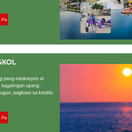
t Pa
GKOL
g pang-edukasyon at
 kagalingan upang
ugan, pagbawi sa kredito
t Pa