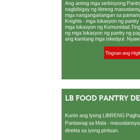
Ang aming mga serbisyong Pantr
nagbibigay ng libreng masustans
mga nangangailangan sa pamamag
Knights - mga lokasyon ng pantry
mga lokasyon ng Komunidad.
Tin
ng mga lokasyon ng pantry ng pa
ang kanilang mga iskedyul. Nya
Tingnan ang Higi
LB FOOD PANTRY DE
Kunin ang Iyong LIBRENG Paghah
Pantawag sa Mata - masustansya
direkta sa iyong pintuan.