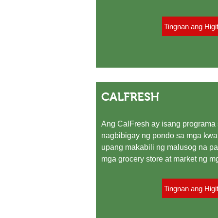
Tingnan ang Higi
CALFRESH
Ang CalFresh ay isang programa 
nagbibigay ng pondo sa mga kw
upang makabili ng malusog na p
mga grocery store at market ng 
Tingnan ang Higi