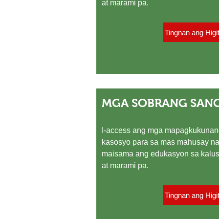
at marami pa.
Tingnan ang Higi
MGA SOBRANG SAN
I-access ang mga mapagkukunan
kasosyo para sa mas mahusay na
maisama ang edukasyon sa kalus
at marami pa.
Tingnan ang Higi