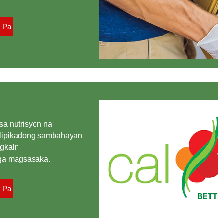
t Pa
sa nutrisyon na
alipikadong sambahayan
agkain
mga magsasaka.
t Pa