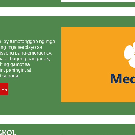
al ay tumatanggap ng mga
ang mga serbisyo sa
bisyong pang-emergency,
ina at bagong panganak,
it ng gamot sa
, paningin, at
 suporta.
t Pa
GKOL