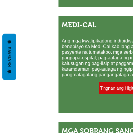
MEDI-CAL
Ang mga kwalipikadong indibidw
benepisyo sa Medi-Cal kabilang 
REVIEWS
pasyente na tumatakbo, mga ser
pagpapa-ospital, pag-aalaga ng 
kalusugan ng pag-iisip at paggam
karamdaman, pag-aalaga ng ngipin
pangmatagalang pangangalaga at
Tingnan ang Higi
MGA SOBRANG SAN