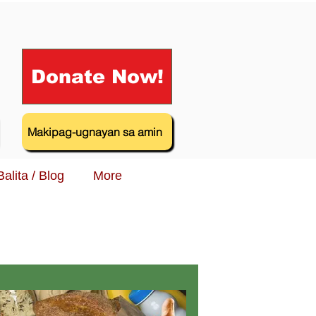
Donate Now!
Makipag-ugnayan sa amin
Balita / Blog
More