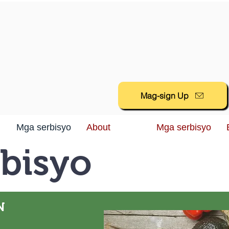
Mag-sign Up
Mga serbisyo
About
Mga serbisyo
bisyo
N