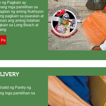
y ng Pagkain ay
yang mga pamilihan sa
itan ng aming Nutrisyon
 ng pagkain sa paaralan at
gnan ang aming listahan
gkain sa Long Beach at
wang
t Pa
LIVERY
atid ng Pantry ng
ng mga pamilihan na