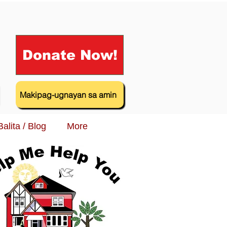
Donate Now!
Makipag-ugnayan sa amin
Balita / Blog
More