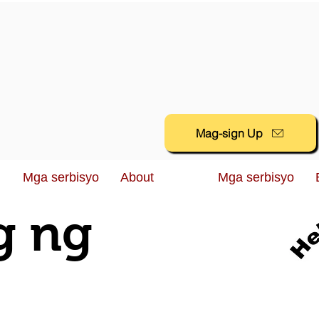
Mag-sign Up
Mga serbisyo
About
Mga serbisyo
g ng