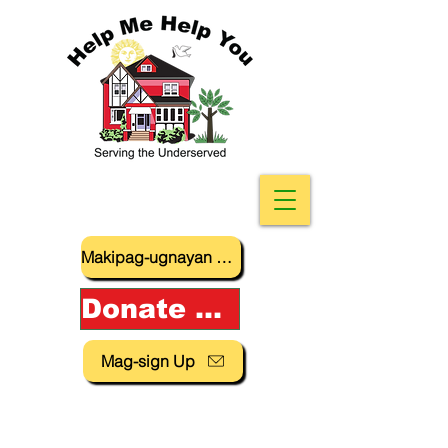
Makipag-ugnayan sa amin
Donate Now!
Mag-sign Up