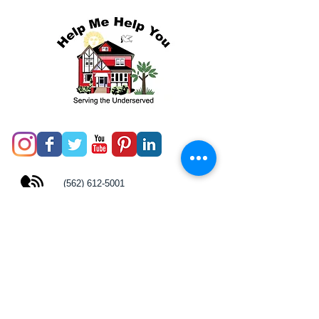
(562) 612-5001
info@helpmehelpu.org
Ang MSC 1301 W. 12th Street, Long
Beach, CA 90813
PO Box 32861, Long Beach, CA 90831