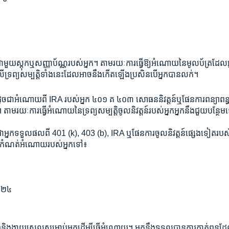
ាមួយស្តុកឬសញ្ញាប័ណ្ណរបស់អ្នក។ តាមរយៈការធ្វើឱ្យអំណោយនៃមូលប័ត្រដែ
ទ្រព្យសម្បត្តិទាំងនេះដែលអាចនឹងកើតឡើងប្រសិនបើអ្នកបានលក់។
្នកដូចជាអំណោយពី IRA របស់អ្នក ៤០១ គ ៤០៣ សោធននិវត្តន៍ឬផែនការពន្យាពន្
ួយ។ តាមរយៈការធ្វើអំណោយនៃទ្រព្យសម្បត្តិចូលនិវត្តន៍របស់អ្នកអ្នកនឹងជួយ
នាមជាអ្នកទទួលផលពី 401 (k), 403 (b), IRA ឬផែនការចូលនិវត្តន៍ផ្សេងទៀតរបស
អោយកំណត់អំណោយរបស់អ្នកទៅ៖
១២៤
ិងងាយស្រួលសម្រាប់អ្នកដើម្បីធ្វើអំណោយ។ អ្នកនឹងទទួលបានការកាត់ពន្