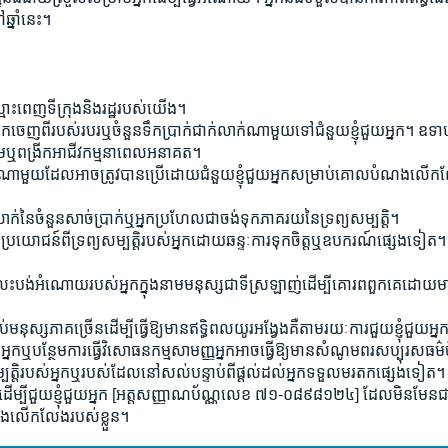
ឆ្នាំនេះ។
្មោះពេញទីក្រុងនិងរដ្ឋរបស់យើង។
សចាកចេញពីរបស់របរឬចំនួនទឹកប្រាក់ជាក់លាក់ណាមួយទៅជំនួយខ្ញុំជួយអ្នក។ ឧ
របន្ថែមឬពង្រីកអាជីវកម្មនាពេលអនាគត។
ាក់ណាមួយដែលអាចត្រូវបានប្រើដោយជំនួយខ្ញុំជួយអ្នកសម្រាប់គោលបំណងលើកល
ាក់នៃចំនួនសាច់ប្រាក់ឬអ្នកប្រហែលជាចង់ទុកភាគរយនៃទ្រព្យសម្បត្តិ។
អត្ថប្រយោជន៍ពីទ្រព្យសម្បត្តិរបស់អ្នកដោយឆន្ទៈការទុកចិត្តឬឧបករណ៍ផ្សេងទៀត។
្នកលះបង់អំណោយរបស់អ្នកក្នុងនាមមនុស្សជាទីស្រឡាញ់ដើម្បីគោរពពួកគេដោយមា
ុស្សភាគច្រើនដើម្បីធ្វើឱ្យមានឥទ្ធិពលយូរអង្វែងគឺតាមរយៈការជួយខ្ញុំជួយអ្នក
់អ្នកឬបន្ថែមការធ្វើវិសោធនកម្មសាមញ្ញអ្នកអាចធ្វើឱ្យមានសំណូមពរសប្បុរសធម៌ច
សម្បត្តិរបស់អ្នកឬរបស់ដែលនៅសល់បន្ទាប់ពីផ្តល់ដល់អ្នកទទួលមរតកផ្សេងទៀ
បត្តិ) ដើម្បីជួយខ្ញុំជួយអ្នក [អត្តសញ្ញាណប័ណ្ណលេខ ៧១-០៨៩៨១២៤] ដែលមិនមែនជ
ណងលើកលែងរបស់ខ្លួន។