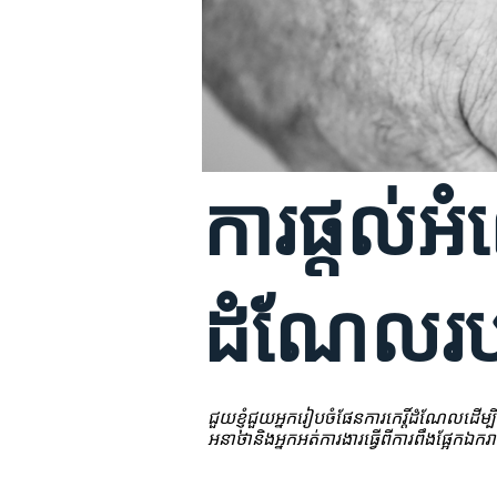
ការផ្តល់អ
ដំណែលរប
ជួយខ្ញុំជួយអ្នករៀបចំផែនការកេរ្តិ៍ដំណែលដើ
អនាថានិងអ្នកអត់ការងារធ្វើពីការពឹងផ្អែកឯករា