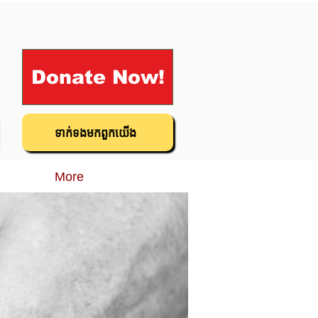
Donate Now!
ទាក់ទង​មក​ពួក​យើង
More