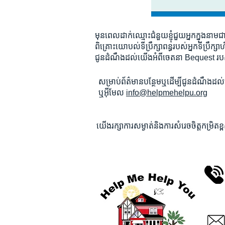
មុនពេលដាក់ឈ្មោះជំនួយខ្ញុំជួយអ្នកក្នុងនាម
ពិគ្រោះយោបល់ទីប្រឹក្សាពន្ធរបស់អ្នកទីប្រឹក្សាហិ
ជូនដំណឹងដល់យើងអំពីចេតនា Bequest របស់អ
សម្រាប់ព័ត៌មានបន្ថែមឬដើម្បីជូនដំណឹង
ឬអ៊ីមែល
info@helpmehelpu.org
យើងរក្សាការសម្ងាត់និងការសំរេចចិត្តកម្រិ