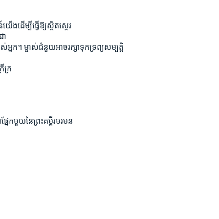
ដើម្បីធ្វើឱ្យស្ថិតស្ថេរ
យជា
។ ម្ចាស់ជំនួយអាចរក្សាទុកទ្រព្យសម្បត្តិ
រីក្រ
្នែកមួយនៃព្រះគម្ពីរមរមន