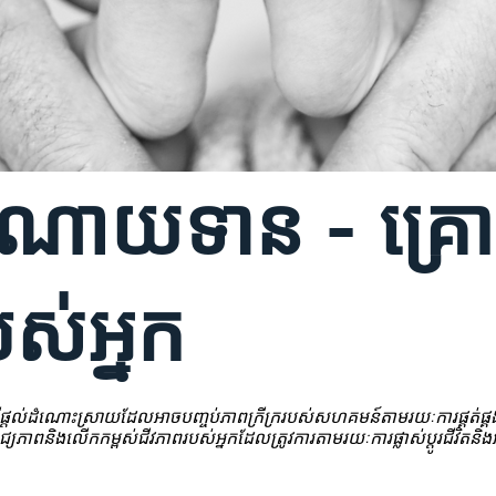
ំណោយទាន - គ្រោងកេ
ស់អ្នក
ម្បីផ្តល់ដំណោះស្រាយដែលអាចបញ្ចប់ភាពក្រីក្ររបស់សហគមន៍តាមរយៈការផ្គត់ផ្គង់
ជ្យភាពនិងលើកកម្ពស់ជីវភាពរបស់អ្នកដែលត្រូវការតាមរយៈការផ្លាស់ប្តូរជីវិតនិងអត្